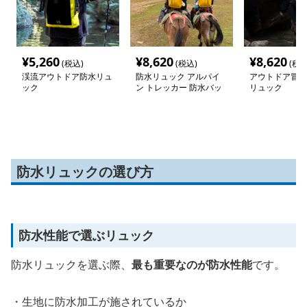
¥
5,260
¥
8,620
¥
8,620
(税込)
(税込)
(税込
渓流アウトドア防水リュ
防水リュック アルパイ
アウトドア冒険
ック
ン トレッカー 防水バッ
リュック
グ
防水リュックの選び方
防水性能で選ぶリュック
防水リュックを選ぶ際、
最も重要なのが防水性能
です。
・生地に防水加工が施されているか