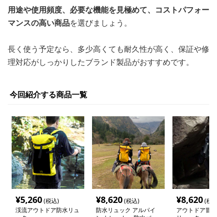
用途や使用頻度、必要な機能を見極めて、コストパフォー
マンスの高い商品
を選びましょう。
長く使う予定なら、多少高くても耐久性が高く、保証や修
理対応がしっかりしたブランド製品がおすすめです。
今回紹介する商品一覧
¥
5,260
¥
8,620
¥
8,620
(税込)
(税込)
(税込
渓流アウトドア防水リュ
防水リュック アルパイ
アウトドア冒険