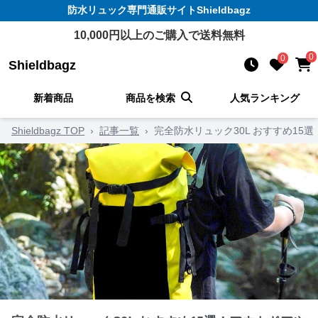
防水リュック
専門通販サイト
Shieldbagz
10,000
円以上のご購入で送料無料
0
0
Shieldbagz
新着商品
商品を検索
人気ランキング
Shieldbagz TOP
›
記事一覧
›
完全防水リュック30L おすすめ1