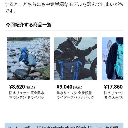
すると、どちらにも中途半端なモデルを選んでしまいがち
です。
今回紹介する商品一覧
¥
8,620
¥
9,040
¥
17,860
(税込)
(税込)
(税
防水リュック 完全防水
防水リュック 全天候型
防水リュック 
マウンテン ドライパッ
ライダーズバックパック
者 全天候型バ
ク
ク