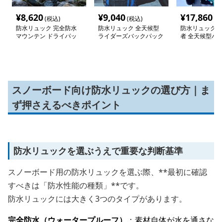
¥
8,620
¥
9,040
¥
17,860
(税込)
(税込)
(税
防水リュック 完全防水
防水リュック 全天候型
防水リュック 
マウンテン ドライパッ
ライダーズバックパック
者 全天候型バ
ク
ク
スノーボード向け防水リュックの選び方｜ま
ず押さえるべきポイント
防水リュックを選ぶうえで重要な判断基準
スノーボード用の防水リュックを選ぶ際、**最初に確認
すべきは「防水性能の種類」**です。
防水リュックには大きく3つのタイプがあります。
完全防水（ウォータープルーフ）
：素材自体が水を通さな