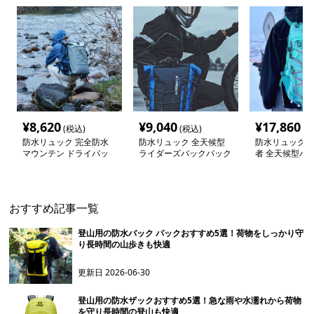
¥
8,620
¥
9,040
¥
17,860
(税込)
(税込)
(税
防水リュック 完全防水
防水リュック 全天候型
防水リュック 
マウンテン ドライパッ
ライダーズバックパック
者 全天候型バ
ク
ク
おすすめ記事一覧
登山用の防水バック パックおすすめ5選！荷物をしっかり守
り長時間の山歩きも快適
更新日
2026-06-30
登山用の防水ザックおすすめ5選！急な雨や水濡れから荷物
を守り長時間の登山も快適