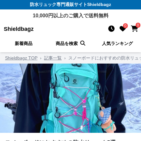
防水リュック
専門通販サイト
Shieldbagz
10,000
円以上のご購入で送料無料
0
0
Shieldbagz
新着商品
商品を検索
人気ランキング
Shieldbagz TOP
›
記事一覧
›
スノーボードにおすすめの防水リュ