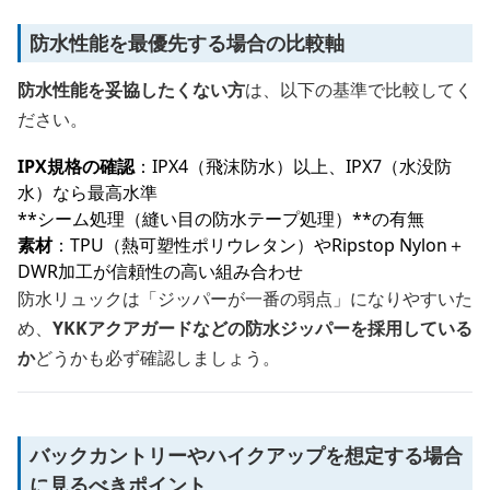
防水性能を最優先する場合の比較軸
防水性能を妥協したくない方
は、以下の基準で比較してく
ださい。
IPX規格の確認
：IPX4（飛沫防水）以上、IPX7（水没防
水）なら最高水準
**シーム処理（縫い目の防水テープ処理）**の有無
素材
：TPU（熱可塑性ポリウレタン）やRipstop Nylon＋
DWR加工が信頼性の高い組み合わせ
防水リュックは「ジッパーが一番の弱点」になりやすいた
め、
YKKアクアガードなどの防水ジッパーを採用している
か
どうかも必ず確認しましょう。
バックカントリーやハイクアップを想定する場合
に見るべきポイント