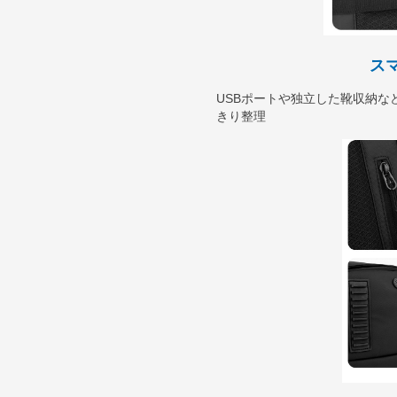
ス
USBポートや独立した靴収納な
きり整理