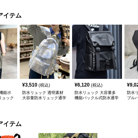
アイテム
¥
3,510
¥
6,120
¥
9,0
(税込)
(税込)
機能ポ
防水リュック 透明素材
防水リュック 大容量多
防水
リュック
大容量防水リュック通学
機能バックル式防水通学
ブル
量バッグ
用バックパック
リュック
ック
アイテム