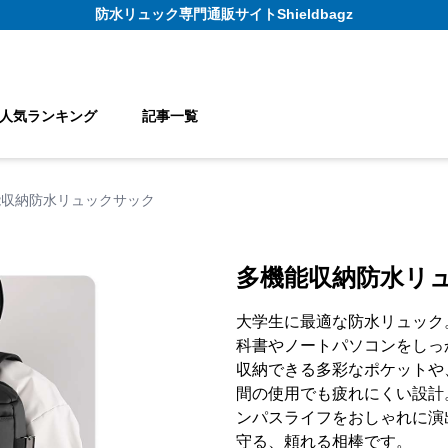
防水リュック
専門通販サイト
Shieldbagz
人気ランキング
記事一覧
能収納防水リュックサック
多機能収納防水リ
大学生に最適な防水リュック
科書やノートパソコンをしっ
収納できる多彩なポケットや
間の使用でも疲れにくい設計
ンパスライフをおしゃれに演
守る、頼れる相棒です。