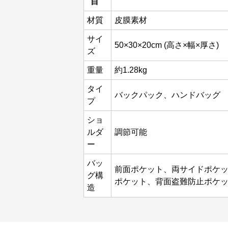
目
材質
皮膜素材
サイ
50×30×20cm (高さ×幅×厚さ)
ズ
重量
約1.28kg
タイ
バックパック、ハンドバッグ
プ
ショ
ルダ
調節可能
ー
バッ
前面ポケット、両サイドポケ
グ構
ポケット、背面盗難防止ポケ
造