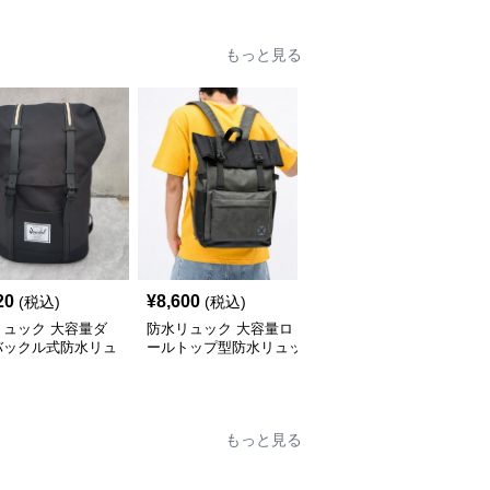
もっと見る
20
¥
8,600
¥
6,600
(税込)
(税込)
(税込)
リュック 大容量ダ
防水リュック 大容量ロ
メンズ通学用大容量防水
バックル式防水リュ
ールトップ型防水リュッ
リュック撥水加工斜めが
サック
ク通学用
け対応
もっと見る