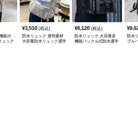
¥
3,510
¥
6,120
¥
9,0
(税込)
(税込)
機能ポ
防水リュック 透明素材
防水リュック 大容量多
防水
リュック
大容量防水リュック通学
機能バックル式防水通学
ブル
量バッグ
用バックパック
リュック
ック