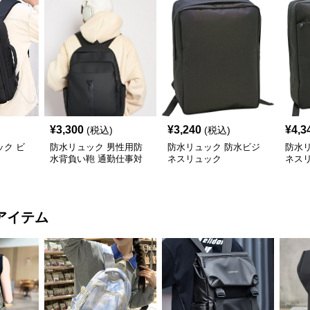
¥
3,300
¥
3,240
¥
4,3
(税込)
(税込)
ク ビ
防水リュック 男性用防
防水リュック 防水ビジ
防水
水背負い鞄 通勤仕事対
ネスリュック
ネス
応多機能型
収納
アイテム