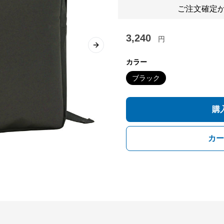
ご注文確定か
3,240
円
Next slide
カラー
ブラック
購
カー