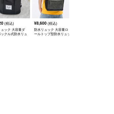
20
¥
8,600
¥
6,600
(税込)
(税込)
(税込)
リュック 大容量ダ
防水リュック 大容量ロ
メンズ通学用大容量防水
バックル式防水リュ
ールトップ型防水リュッ
リュック撥水加工斜めが
サック
ク通学用
け対応