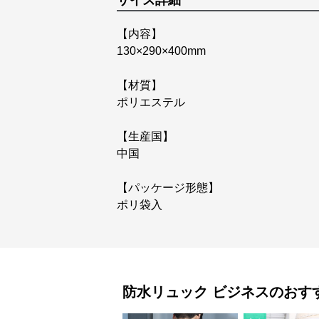
サイズ詳細
【内容】
130×290×400mm
【材質】
ポリエステル
【生産国】
中国
【パッケージ形態】
ポリ袋入
防水リュック
ビジネス
のおす