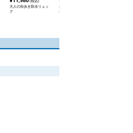
¥
11,980
¥
5,180
¥
20,800
(税込)
(税込)
(税
大人の街歩き防水リュッ
多機能スタイリッシュ防
防水リュック 
ク
水リュック
ラマン向け防水
ック