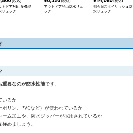
4,800
¥
6,520
¥
14,080
(税込)
(税込)
(税込)
ウトドア対応 多機能
アウトドア登山防水リュ
都会派スタイリッシュ防
水リュック
ック
水リュック
方
ク
も重要なのが防水性能
です。
ているか
ーポリン、PVCなど）が使われているか
シーム加工や、防水ジッパーが採用されているか
見極めましょう。