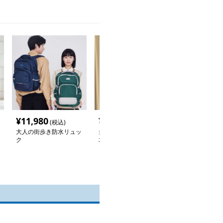
¥
11,980
¥
5,180
¥
20,800
(税込)
(税込)
(税
大人の街歩き防水リュッ
多機能スタイリッシュ防
防水リュック 
ク
水リュック
ラマン向け防水
ック