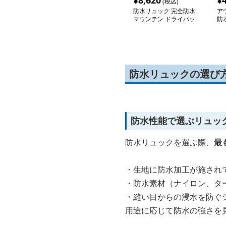
¥
8,620
¥
(税込)
防水リュック 完全防水
ア
マウンテン ドライパッ
防
ク
防水リュックの選び
防水性能で選ぶリュッ
防水リュックを選ぶ際、
最
・生地に防水加工が施され
・防水素材（ナイロン、タ
・縫い目からの浸水を防ぐ
用途に応じて防水の強さを