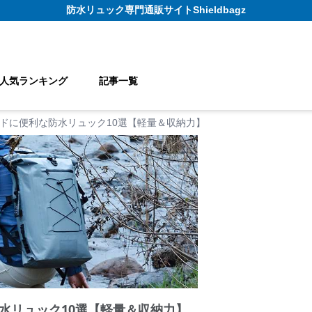
防水リュック
専門通販サイト
Shieldbagz
人気ランキング
記事一覧
ドに便利な防水リュック10選【軽量＆収納力】
水リュック10選【軽量＆収納力】