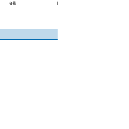
容量
防水スクエアリュック
水バイクツーリ
ック