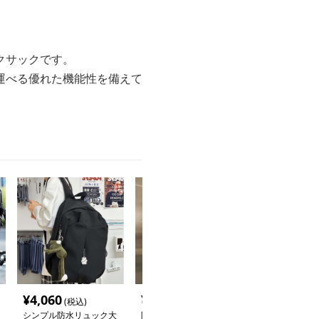
クサックです。
運べる優れた機能性を備えて
¥
4,060
¥
4,420
¥
5,220
(税込)
(税込)
(税込
シンプル防水リュック大
防水リュック 折り返し
防水リュック 