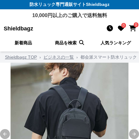
防水リュック
専門通販サイト
Shieldbagz
10,000
円以上のご購入で送料無料
0
0
Shieldbagz
新着商品
商品を検索
人気ランキング
Shieldbagz TOP
›
ビジネスの一覧
›
都会派スマート防水リュック
Previous slide
Ne