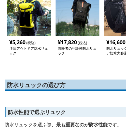
¥
5,260
¥
17,820
¥
16,600
(税込)
(税込)
(税
渓流アウトドア防水リュ
冒険者の守護神防水リュ
防水リュック 
ック
ック
ア防水大容量バ
ク
防水リュックの選び方
防水性能で選ぶリュック
防水リュックを選ぶ際、
最も重要なのが防水性能
です。