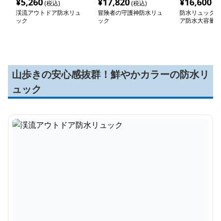
¥
5,260
¥
17,820
¥
16,600
(税込)
(税込)
(税
渓流アウトドア防水リュ
冒険者の守護神防水リュ
防水リュック 
ック
ック
ア防水大容量バ
ク
山歩きの安心感抜群！鮮やかカラーの防水リ
ュック