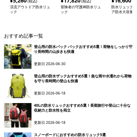
¥
5,260
¥
17,820
¥
16,600
(税込)
(税込)
(税
渓流アウトドア防水リュ
冒険者の守護神防水リュ
防水リュック 
ック
ック
ア防水大容量バ
ク
おすすめ記事一覧
登山用の防水バック パックおすすめ5選！荷物をしっかり守
り長時間の山歩きも快適
更新日
2026-06-30
登山用の防水ザックおすすめ5選！急な雨や水濡れから荷物
を守り長時間の登山も快適
更新日
2026-06-18
40Lの防水リュックおすすめ5選！長期旅行や登山に十分な
収納力と防水性を両立
更新日
2026-06-18
スノーボードにおすすめの防水リュック5選