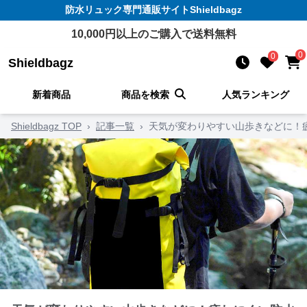
防水リュック
専門通販サイト
Shieldbagz
10,000
円以上のご購入で送料無料
0
0
Shieldbagz
新着商品
商品を検索
人気ランキング
Shieldbagz TOP
›
記事一覧
›
天気が変わりやすい山歩きなどに！