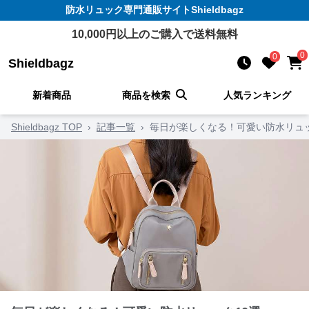
防水リュック
専門通販サイト
Shieldbagz
10,000
円以上のご購入で送料無料
0
0
Shieldbagz
新着商品
商品を検索
人気ランキング
Shieldbagz TOP
›
記事一覧
›
毎日が楽しくなる！可愛い防水リュッ