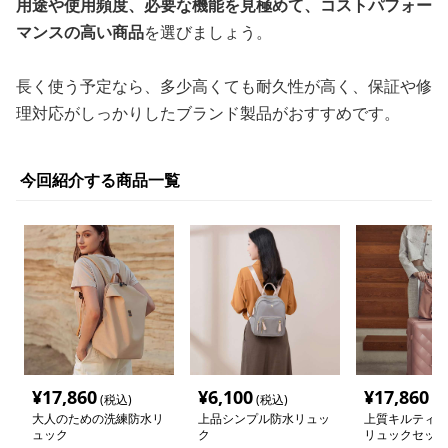
用途や使用頻度、必要な機能を見極めて、コストパフォー
マンスの高い商品
を選びましょう。
長く使う予定なら、多少高くても耐久性が高く、保証や修
理対応がしっかりしたブランド製品がおすすめです。
今回紹介する商品一覧
¥
17,860
¥
6,100
¥
17,860
(税込)
(税込)
(税
大人のための洗練防水リ
上品シンプル防水リュッ
上質キルティン
ュック
ク
リュックセット