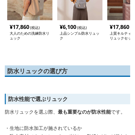
¥
17,860
¥
6,100
¥
17,860
(税込)
(税込)
(税
大人のための洗練防水リ
上品シンプル防水リュッ
上質キルティン
ュック
ク
リュックセット
防水リュックの選び方
防水性能で選ぶリュック
防水リュックを選ぶ際、
最も重要なのが防水性能
です。
・生地に防水加工が施されているか