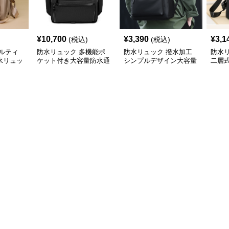
¥
10,700
¥
3,390
¥
3,1
(税込)
(税込)
ルティ
防水リュック 多機能ポ
防水リュック 撥水加工
防水
水リュッ
ケット付き大容量防水通
シンプルデザイン大容量
二層
勤用リュックサック
通勤用バックパック
ク