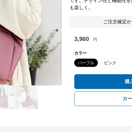
です。デザイン性と機能性を
も楽しく。
ご注文確定か
Next slide
3,960
円
カラー
パープル
ピンク
購
カー