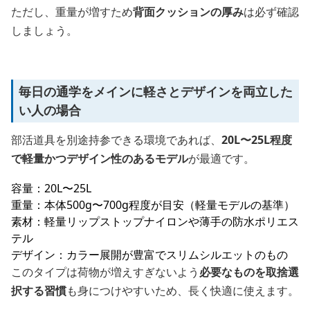
ただし、重量が増すため
背面クッションの厚み
は必ず確認
しましょう。
毎日の通学をメインに軽さとデザインを両立した
い人の場合
部活道具を別途持参できる環境であれば、
20L〜25L程度
で軽量かつデザイン性のあるモデル
が最適です。
容量：20L〜25L
重量：本体500g〜700g程度が目安（軽量モデルの基準）
素材：軽量リップストップナイロンや薄手の防水ポリエス
テル
デザイン：カラー展開が豊富でスリムシルエットのもの
このタイプは荷物が増えすぎないよう
必要なものを取捨選
択する習慣
も身につけやすいため、長く快適に使えます。