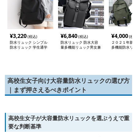
¥
3,220
¥
6,840
¥
4,000
(税込)
(税込)
(税込
防水リュック シンプル
防水リュック 防水大容
２０２１年新作
防水リュック 学生通学
量多機能リュック男女兼
多機能防水リュ
デイパック
用通勤出張対応
ク
高校生女子向け大容量防水リュックの選び方
｜まず押さえるべきポイント
高校生女子が大容量防水リュックを選ぶうえで重
要な判断基準