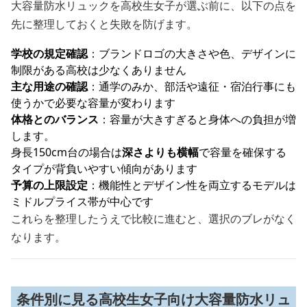
大容量防水リュックを高校生女子が選ぶ前に、以下の点を
先に整理しておくと失敗を防げます。
学校の規定確認
：ブランドロゴの大きさや色、デザインに
制限がある高校は少なくありません
主な用途の確認
：通学のみか、部活や遠征・宿泊行事にも
使うかで必要な容量が変わります
体格とのバランス
：容量が大きすぎると身体への負担が増
します。
身長150cm台の場合は
深さよりも横幅
で容量を確保する
タイプが背負いやすい傾向があります
予算の上限設定
：機能性とデザイン性を両立するモデルは
ミドルプライス帯が中心です
これらを整理したうえで比較に進むと、選択のブレがなく
なります。
条件別に見る高校生女子向け大容量防水リュ