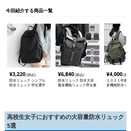
今回紹介する商品一覧
¥
3,220
¥
6,840
¥
4,000
(税込)
(税込)
(税込
防水リュック シンプル
防水リュック 防水大容
２０２１年新作
防水リュック 学生通学
量多機能リュック男女兼
多機能防水リュ
デイパック
用通勤出張対応
ク
高校生女子におすすめの大容量防水リュック
5選