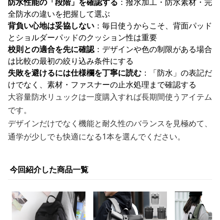
防水性能の「段階」を確認する
：撥水加工・防水素材・完
全防水の違いを把握して選ぶ
背負い心地は妥協しない
：毎日使うからこそ、背面パッド
とショルダーパッドのクッション性は重要
校則との適合を先に確認
：デザインや色の制限がある場合
は比較の最初の絞り込み条件にする
失敗を避けるには仕様欄を丁寧に読む
：「防水」の表記だ
けでなく、素材・ファスナーの止水処理まで確認する
大容量防水リュックは一度購入すれば長期間使うアイテム
です。
デザインだけでなく機能と耐久性のバランスを見極めて、
通学が少しでも快適になる1本を選んでください。
今回紹介した商品一覧