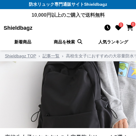
防水リュック
専門通販サイト
Shieldbagz
10,000
円以上のご購入で送料無料
0
0
Shieldbagz
新着商品
商品を検索
人気ランキング
Shieldbagz TOP
›
記事一覧
›
高校生女子におすすめの大容量防水