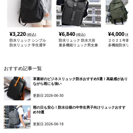
¥
3,220
¥
6,840
¥
4,000
(税込)
(税込)
(税込
防水リュック シンプル
防水リュック 防水大容
２０２１年新作
防水リュック 学生通学
量多機能リュック男女兼
多機能防水リュ
デイパック
用通勤出張対応
ク
おすすめ記事一覧
革素材のビジネスリュック防水おすすめ5選！高級感があり
ながら雨にも強い
更新日
2026-06-30
雨の日も安心！防水仕様の中学生男子向けリュックおすす
め10選
更新日
2026-06-18