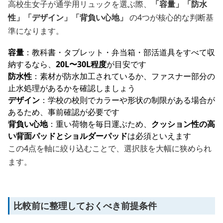
高校生女子が通学用リュックを選ぶ際、
「容量」「防水
性」「デザイン」「背負い心地」
の4つが核心的な判断基
準になります。
容量
：教科書・タブレット・弁当箱・部活道具をすべて収
納するなら、
20L〜30L程度
が目安です
防水性
：素材が防水加工されているか、ファスナー部分の
止水処理があるかを確認しましょう
デザイン
：学校の校則でカラーや形状の制限がある場合が
あるため、事前確認が必要です
背負い心地
：重い荷物を毎日運ぶため、
クッション性の高
い背面パッドとショルダーパッド
は必須といえます
この4点を軸に絞り込むことで、選択肢を大幅に狭められ
ます。
比較前に整理しておくべき前提条件