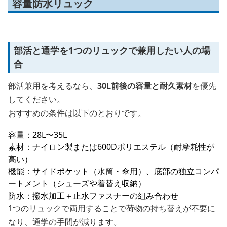
容量防水リュック
部活と通学を1つのリュックで兼用したい人の場
合
部活兼用を考えるなら、
30L前後の容量と耐久素材
を優先
してください。
おすすめの条件は以下のとおりです。
容量：28L〜35L
素材：ナイロン製または600Dポリエステル（耐摩耗性が
高い）
機能：サイドポケット（水筒・傘用）、底部の独立コンパ
ートメント（シューズや着替え収納）
防水：撥水加工＋止水ファスナーの組み合わせ
1つのリュックで両用することで荷物の持ち替えが不要に
なり、通学の手間が減ります。