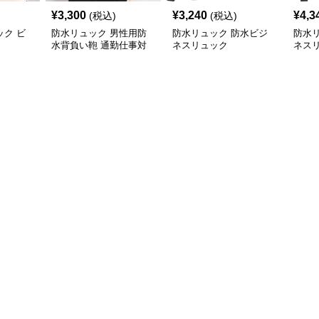
¥
3,300
¥
3,240
¥
4,3
(税込)
(税込)
ク ビ
防水リュック 男性用防
防水リュック 防水ビジ
防水
水背負い鞄 通勤仕事対
ネスリュック
ネス
応多機能型
収納