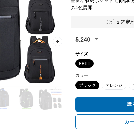
豊富な収納ポケットで荷物の
の4色展開。
ご注文確定か
5,240
円
Next slide
サイズ
FREE
カラー
ブラック
オレンジ
購
カー