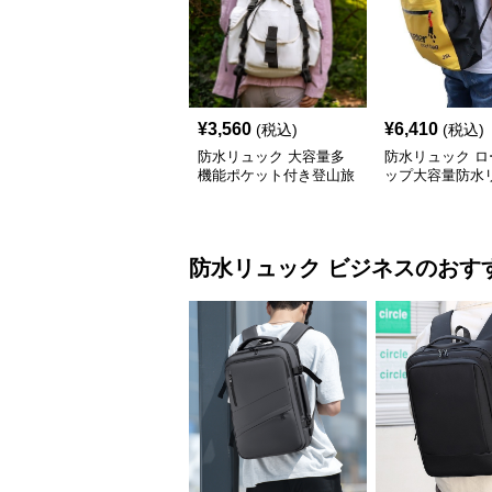
¥
3,560
¥
6,410
(税込)
(税込)
防水リュック 大容量多
防水リュック ロ
機能ポケット付き登山旅
ップ大容量防水
行用防水リュック アウ
サック
トドア
防水リュック
ビジネス
のおす