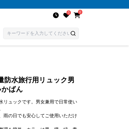
0
0
量防水旅行用リュック男
いかばん
水リュックです。男女兼用で日常使い
。
、雨の日でも安心してご使用いただけ