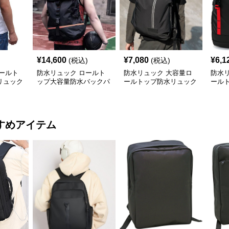
¥
14,600
¥
7,080
¥
6,1
(税込)
(税込)
ールト
防水リュック ロールト
防水リュック 大容量ロ
防水
リュック
ップ大容量防水バックパ
ールトップ防水リュック
ール
ック
アウトドア仕様
ュッ
すめアイテム