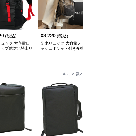
20
¥
3,220
¥
8,180
(税込)
(税込)
(税込)
リュック 大容量ロ
防水リュック 大容量メ
防水リュック 大容量ロ
トップ式防水登山リ
ッシュポケット付き多機
ールトップ防水バックパ
ク
能防水リュック
ック
もっと見る