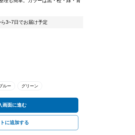
整理も簡単。カラーは黒・橙・緑・青
ら3~7日でお届け予定
ブルー
グリーン
入画面に進む
トに追加する