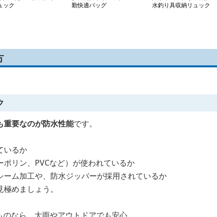
ュック
勤快適バッグ
水釣り具収納リュック
方
ク
も重要なのが防水性能
です。
ているか
ーポリン、PVCなど）が使われているか
シーム加工や、防水ジッパーが採用されているか
見極めましょう。
のものなら、大雨やアウトドアでも安心。