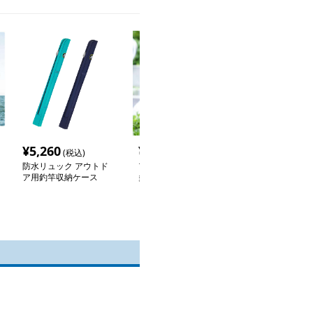
¥
5,260
¥
3,580
¥
2,800
(税込)
(税込)
(税込
防水リュック アウトド
アウトドア防水リュック
防水リュック 
ア用釣竿収納ケース
多機能フィッシング
ア多機能フィッ
ッグ