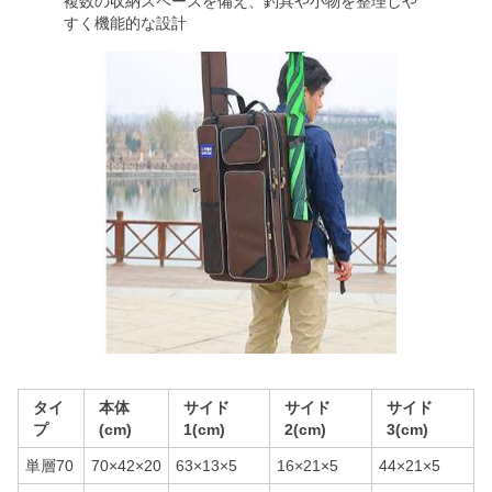
複数の収納スペースを備え、釣具や小物を整理しや
すく機能的な設計
タイ
本体
サイド
サイド
サイド
プ
(cm)
1(cm)
2(cm)
3(cm)
単層70
70×42×20
63×13×5
16×21×5
44×21×5