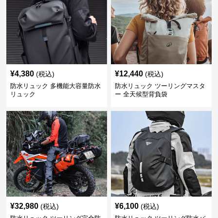
¥
4,380
¥
12,440
(税込)
(税込)
防水リュック 多機能大容量防水
防水リュック ツーリングマスタ
リュック
ー 全天候型背負袋
¥
32,980
¥
6,100
(税込)
(税込)