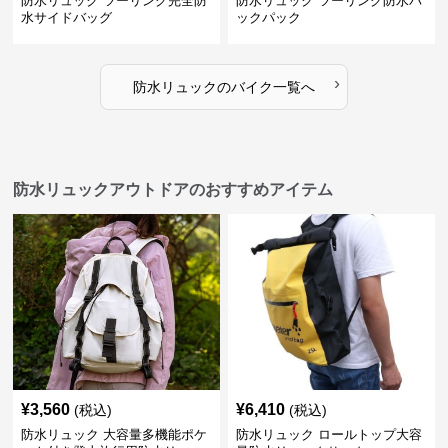
防水リュック ツーリング完全防
防水リュック ツーリング防水バ
水サイドバッグ
ックパック
›
防水リュック
の
バイク
一覧へ
防水リュックアウトドアのおすすめアイテム
¥
3,560
¥
6,410
(税込)
(税込)
防水リュック 大容量多機能ポケ
防水リュック ロールトップ大容