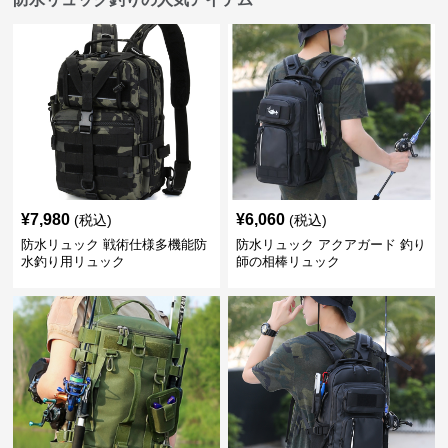
¥
7,980
¥
6,060
(税込)
(税込)
防水リュック 戦術仕様多機能防
防水リュック アクアガード 釣り
水釣り用リュック
師の相棒リュック