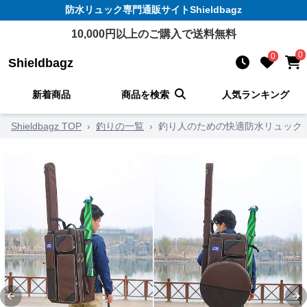
防水リュック
専門通販サイト
Shieldbagz
10,000
円以上のご購入で送料無料
0
0
Shieldbagz
新着商品
商品を検索
人気ランキング
Shieldbagz TOP
›
釣りの一覧
›
釣り人のための快適防水リュック
Previous slide
Ne