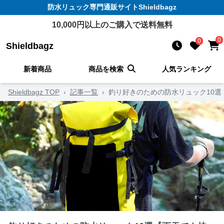
防水リュック
専門通販サイト
Shieldbagz
10,000
円以上のご購入で送料無料
0
0
Shieldbagz
新着商品
商品を検索
人気ランキング
Shieldbagz TOP
›
記事一覧
›
釣り好きのための防水リュック10選