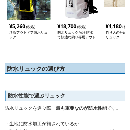
¥
5,260
¥
18,700
¥
4,180
(税込)
(税込)
(税込
渓流アウトドア防水リュ
防水リュック 完全防水
釣り人のための
ック
で快適な釣り専用アウト
リュック
ドアリュック
防水リュックの選び方
防水性能で選ぶリュック
防水リュックを選ぶ際、
最も重要なのが防水性能
です。
・生地に防水加工が施されているか