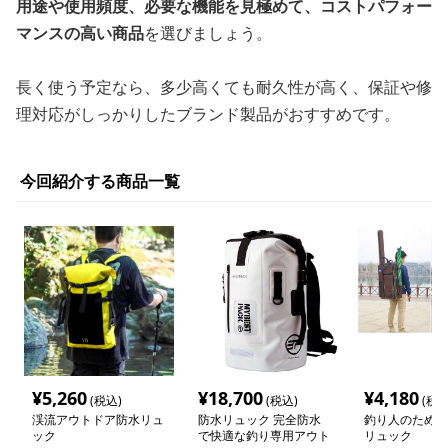
用途や使用頻度、必要な機能を見極めて、コストパフォー
マンスの高い商品
を選びましょう。
長く使う予定なら、多少高くても耐久性が高く、保証や修
理対応がしっかりしたブランド製品がおすすめです。
今回紹介する商品一覧
¥
5,260
¥
18,700
¥
4,180
(税込)
(税込)
(税込
渓流アウトドア防水リュ
防水リュック 完全防水
釣り人のための
ック
で快適な釣り専用アウト
リュック