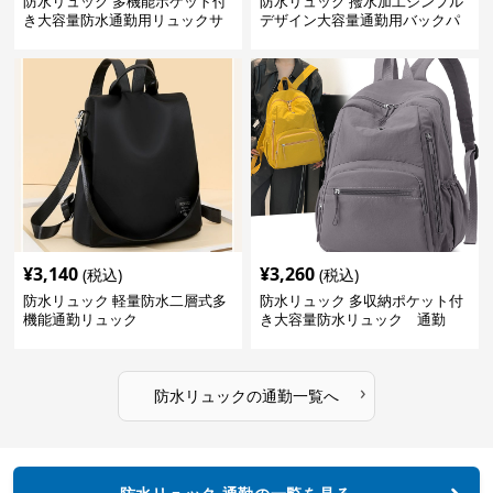
防水リュック 多機能ポケット付
防水リュック 撥水加工シンプル
き大容量防水通勤用リュックサ
デザイン大容量通勤用バックパ
ック
ック
¥
3,140
¥
3,260
(税込)
(税込)
防水リュック 軽量防水二層式多
防水リュック 多収納ポケット付
機能通勤リュック
き大容量防水リュック 通勤
›
防水リュック
の
通勤
一覧へ