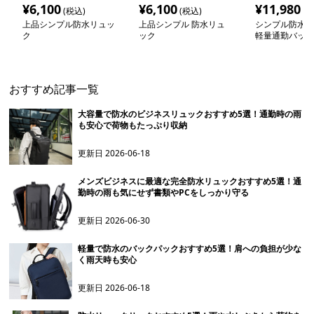
¥
6,100
¥
6,100
¥
11,980
(税込)
(税込)
(税
上品シンプル防水リュッ
上品シンプル 防水リュ
シンプル防水リ
ク
ック
軽量通勤バッグ
おすすめ記事一覧
大容量で防水のビジネスリュックおすすめ5選！通勤時の雨
も安心で荷物もたっぷり収納
更新日
2026-06-18
メンズビジネスに最適な完全防水リュックおすすめ5選！通
勤時の雨も気にせず書類やPCをしっかり守る
更新日
2026-06-30
軽量で防水のバックパックおすすめ5選！肩への負担が少な
く雨天時も安心
更新日
2026-06-18