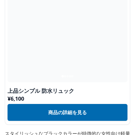
上品シンプル 防水リュック
¥
6,100
商品の詳細を見る
スタイリッシュなブラックカラーが特徴的な女性向け軽量