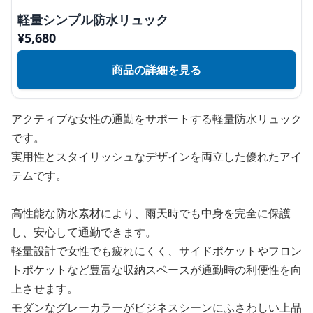
軽量シンプル防水リュック
¥
5,680
商品の詳細を見る
アクティブな女性の通勤をサポートする軽量防水リュック
です。
実用性とスタイリッシュなデザインを両立した優れたアイ
テムです。
高性能な防水素材により、雨天時でも中身を完全に保護
し、安心して通勤できます。
軽量設計で女性でも疲れにくく、サイドポケットやフロン
トポケットなど豊富な収納スペースが通勤時の利便性を向
上させます。
モダンなグレーカラーがビジネスシーンにふさわしい上品