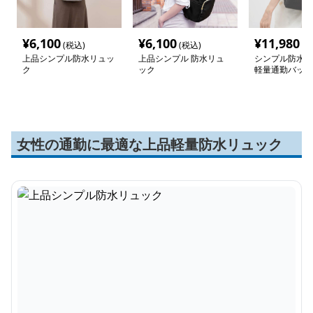
¥
6,100
¥
6,100
¥
11,980
(税込)
(税込)
(税
上品シンプル防水リュッ
上品シンプル 防水リュ
シンプル防水リ
ク
ック
軽量通勤バッグ
女性の通勤に最適な上品軽量防水リュック