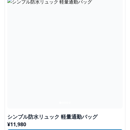
シンプル防水リュック 軽量通勤バッグ
¥
11,980