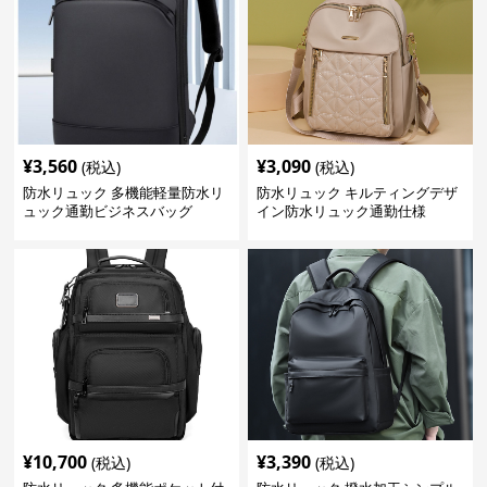
¥
3,560
¥
3,090
(税込)
(税込)
防水リュック 多機能軽量防水リ
防水リュック キルティングデザ
ュック通勤ビジネスバッグ
イン防水リュック通勤仕様
¥
10,700
¥
3,390
(税込)
(税込)