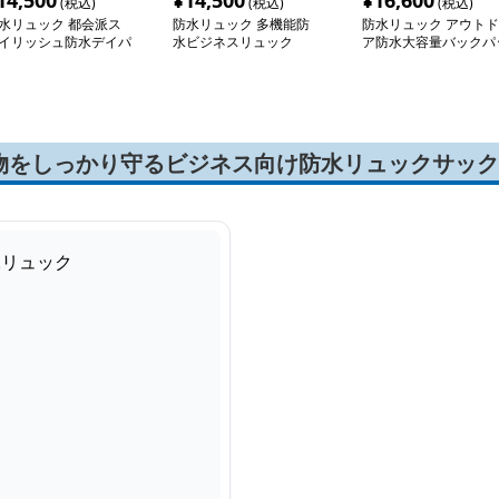
14,500
¥
14,500
¥
16,600
(税込)
(税込)
(税込)
水リュック 都会派ス
防水リュック 多機能防
防水リュック アウトド
イリッシュ防水デイパ
水ビジネスリュック
ア防水大容量バックパ
ク
ク
物をしっかり守るビジネス向け防水リュックサック