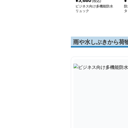
¥
5,680
¥
(税込)
ビジネス向け多機能防水
防
リュック
タ
ッ
雨や水しぶきから荷