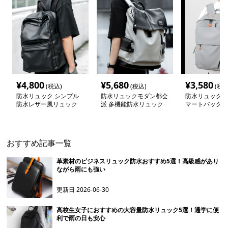
¥
4,800
¥
5,680
¥
3,580
(税込)
(税込)
(税込
防水リュック シンプル
防水リュックモダン都会
防水リュック 
防水レザー風リュック
派 多機能防水リュック
マートバックパ
おすすめ記事一覧
革素材のビジネスリュック防水おすすめ5選！高級感があり
ながら雨にも強い
更新日
2026-06-30
高校生女子におすすめの大容量防水リュック5選！通学に便
利で雨の日も安心