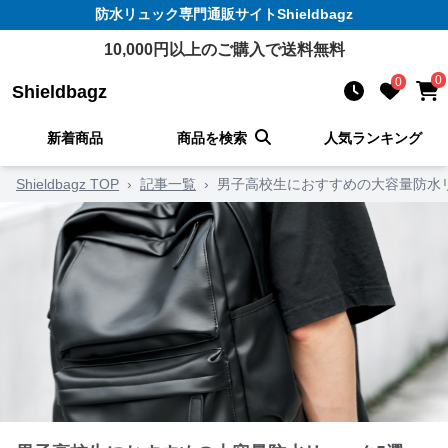
防水リュック
専門通販サイト
Shieldbagz
10,000
円以上のご購入で送料無料
0
0
Shieldbagz
新着商品
商品を検索
人気ランキング
Shieldbagz TOP
›
記事一覧
›
男子高校生におすすめの大容量防水