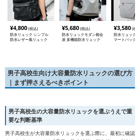
¥
4,800
¥
5,680
¥
3,580
(税込)
(税込)
(税込
防水リュック シンプル
防水リュックモダン都会
防水リュック 
防水レザー風リュック
派 多機能防水リュック
マートバックパ
男子高校生向け大容量防水リュックの選び方
｜まず押さえるべきポイント
男子高校生の大容量防水リュックを選ぶうえで重
要な判断基準
男子高校生が大容量防水リュックを選ぶ際に、最初に確認