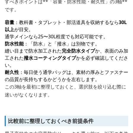
すべきポイントは**「容量・防水性能・耐久性」の3軸**
です。
容量
：教科書・タブレット・部活道具を収納するなら
30L
以上
が目安。
通学メインなら25〜30L程度でも対応可能です。
防水性能
：「防水」と「撥水」は別物です。
縫い目まで防水加工された
完全防水タイプ
か、表面のみ加
工された
撥水コーティングタイプ
かを必ず確認してくださ
い。
耐久性
：毎日使う通学バッグは、素材の厚みとファスナー
の品質が長持ちするかどうかを左右します。
この3軸を最初に整理しておくと、選択肢を絞り込む際に
迷いがなくなります。
比較前に整理しておくべき前提条件