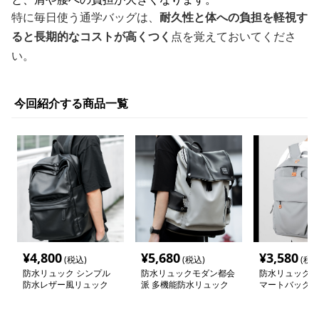
特に毎日使う通学バッグは、
耐久性と体への負担を軽視す
ると長期的なコストが高くつく
点を覚えておいてくださ
い。
今回紹介する商品一覧
¥
4,800
¥
5,680
¥
3,580
(税込)
(税込)
(税込
防水リュック シンプル
防水リュックモダン都会
防水リュック 
防水レザー風リュック
派 多機能防水リュック
マートバックパ