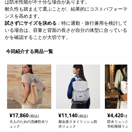
は防水性能が不十分な場合があります。
耐久性も踏まえて選ぶことが、結果的にコストパフォーマ
ンスを高めます。
試さずにサイズを決める
：特に通勤・旅行兼用を検討して
いる場合は、容量と背面の長さが自分の体型に合っている
かを確認することが大切です。
今回紹介する商品一覧
¥
17,860
¥
11,140
¥
4,420
(税込)
(税込)
(税込
大人のための洗練防水リ
都会派スタイリッシュ防
防水リュック 
ュック
水リュック
市松模様リュッ
ッグ