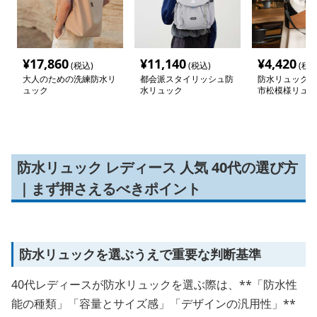
¥
17,860
¥
11,140
¥
4,420
(税込)
(税込)
(税込
大人のための洗練防水リ
都会派スタイリッシュ防
防水リュック 
ュック
水リュック
市松模様リュッ
ッグ
防水リュック レディース 人気 40代の選び方
｜まず押さえるべきポイント
防水リュックを選ぶうえで重要な判断基準
40代レディースが防水リュックを選ぶ際は、**「防水性
能の種類」「容量とサイズ感」「デザインの汎用性」**