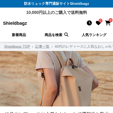
防水リュック
専門通販サイト
Shieldbagz
10,000
円以上のご購入で送料無料
0
0
Shieldbagz
新着商品
商品を検索
人気ランキング
Shieldbagz TOP
›
記事一覧
›
40代のレディースに人気なおしゃれ