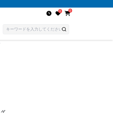
0
0
グ
ッグ