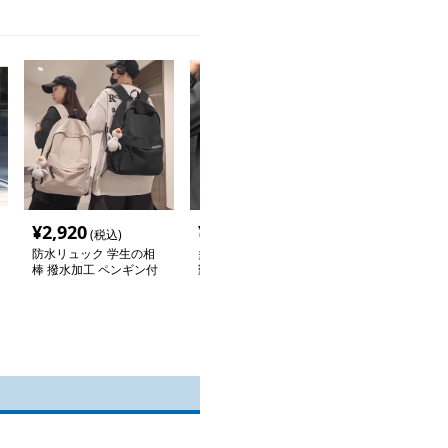
¥
2,920
¥
3,500
¥
6,940
(税込)
(税込)
(税込
防水リュック 学生の相
多機能防水リュック 通
防水リュック 
棒 撥水加工 ペンギン付
勤快適バッグ
ル学生向け機能
きリュック
ク