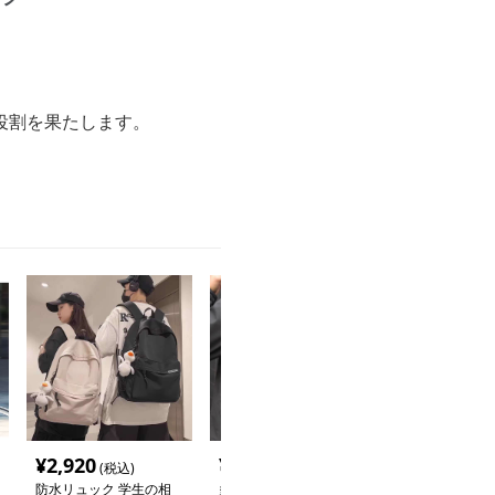
役割を果たします。
¥
2,920
¥
3,500
¥
6,940
(税込)
(税込)
(税込
防水リュック 学生の相
多機能防水リュック 通
防水リュック 