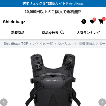
防水リュック
専門通販サイト
Shieldbagz
10,000
円以上のご購入で送料無料
0
0
Shieldbagz
新着商品
商品を検索
人気ランキング
Shieldbagz TOP
›
バイクの一覧
›
防水リュック 高機能防水スポー
Previous slide
Ne