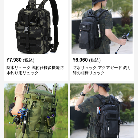
¥
7,980
¥
6,060
(税込)
(税込)
防水リュック 戦術仕様多機能防
防水リュック アクアガード 釣り
水釣り用リュック
師の相棒リュック