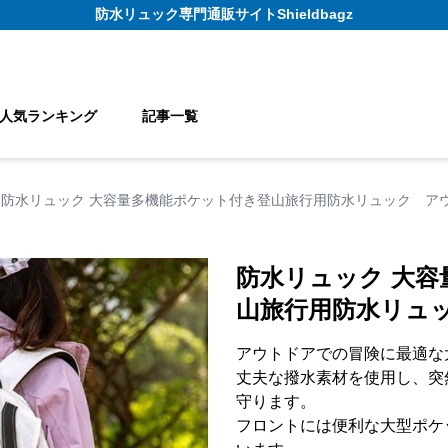
防水リュック
専門通販サイト
Shieldbagz
人気ランキング
記事一覧
防水リュック 大容量多機能ポケット付き登山旅行用防水リュック ア
防水リュック 大
山旅行用防水リュ
アウトドアでの冒険に最適な
丈夫な撥水素材を使用し、突
守ります。
フロントには便利な大型ポケ