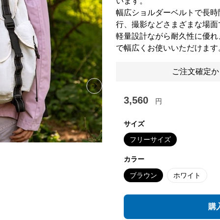
います。
幅広ショルダーベルトで長時
行、撮影などさまざまな場面
軽量設計ながら耐久性に優れ
で幅広くお使いいただけます
ご注文確定か
Next slide
3,560
円
サイズ
フリーサイズ
カラー
ブラウン
ホワイト
購