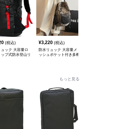
20
¥
3,220
¥
8,180
(税込)
(税込)
(税込)
リュック 大容量ロ
防水リュック 大容量メ
防水リュック 大容量ロ
トップ式防水登山リ
ッシュポケット付き多機
ールトップ防水バックパ
ク
能防水リュック
ック
もっと見る