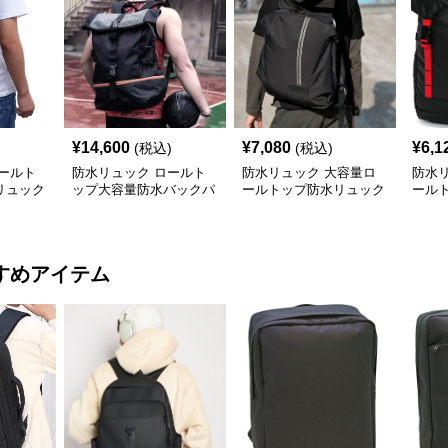
¥
14,600
¥
7,080
¥
6,1
(税込)
(税込)
ールト
防水リュック ロールト
防水リュック 大容量ロ
防水
リュック
ップ大容量防水バックパ
ールトップ防水リュック
ール
ック
アウトドア仕様
ュッ
すめアイテム