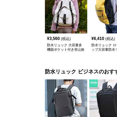
¥
3,560
¥
6,410
(税込)
(税込)
防水リュック 大容量多
防水リュック ロ
機能ポケット付き登山旅
ップ大容量防水
行用防水リュック アウ
サック
トドア
防水リュック
ビジネス
のおす