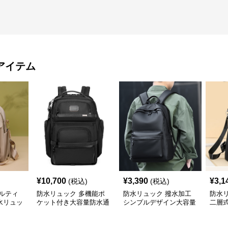
アイテム
¥
10,700
¥
3,390
¥
3,1
(税込)
(税込)
ルティ
防水リュック 多機能ポ
防水リュック 撥水加工
防水
水リュッ
ケット付き大容量防水通
シンプルデザイン大容量
二層
勤用リュックサック
通勤用バックパック
ク