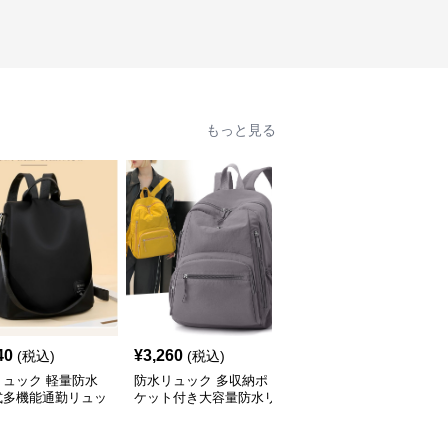
もっと見る
40
¥
3,260
¥
4,020
(税込)
(税込)
(税込)
リュック 軽量防水
防水リュック 多収納ポ
防水リュック 都会型多
式多機能通勤リュッ
ケット付き大容量防水リ
機能防水リュック通勤用
ュック 通勤
大容量