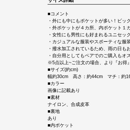
サイズ詳細
■コメント
・外にも中にもポケットが多い！ビッ
・外ポケットが４カ所、内ポケット１
・女性にも男性にも好まれるユニセッ
・カジュアルな服装やスポーティな服
・撥水加工されているため、雨の日も
・自分用としてもペアでのご購入もオ
※5点以上~ご注文の場合、より『お得
■サイズ(約cm)
幅約30cm 高さ：約44cm マチ：約16
■カラー
画像に記載あり
■素材
ナイロン、合成皮革
■裏地
あり
■内ポケット