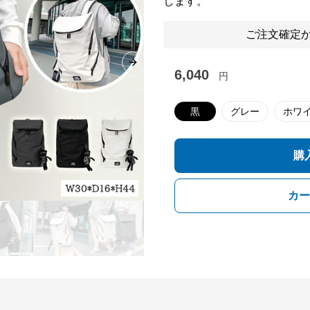
します。
ご注文確定か
Next slide
6,040
円
黒
グレー
ホワ
購
カー