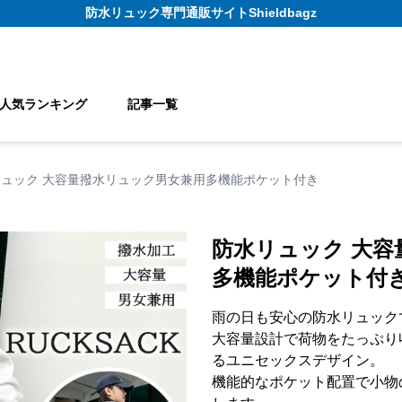
防水リュック
専門通販サイト
Shieldbagz
人気ランキング
記事一覧
ュック 大容量撥水リュック男女兼用多機能ポケット付き
防水リュック 大容
多機能ポケット付
雨の日も安心の防水リュック
大容量設計で荷物をたっぷり
るユニセックスデザイン。
機能的なポケット配置で小物