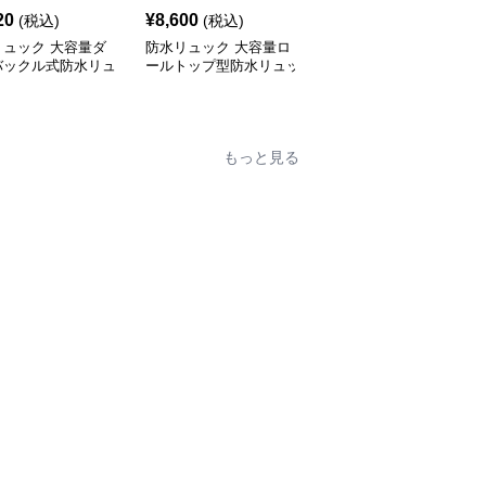
20
¥
8,600
¥
6,600
(税込)
(税込)
(税込)
リュック 大容量ダ
防水リュック 大容量ロ
メンズ通学用大容量防水
バックル式防水リュ
ールトップ型防水リュッ
リュック撥水加工斜めが
サック
ク通学用
け対応
もっと見る