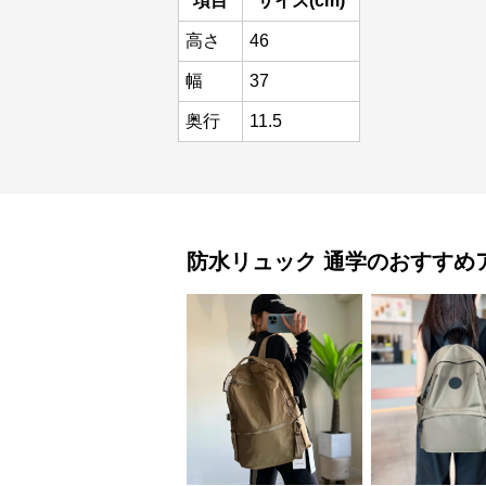
項目
サイズ(cm)
高さ
46
幅
37
奥行
11.5
防水リュック
通学
のおすすめ