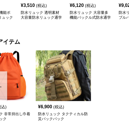
¥
3,510
¥
6,120
¥
9,0
(税込)
(税込)
機能ポ
防水リュック 透明素材
防水リュック 大容量多
防水
リュック
大容量防水リュック通学
機能バックル式防水通学
ブル
量バッグ
用バックパック
リュック
ック
アイテム
¥
6,900
税込)
(税込)
ク 非常持出し巾着
防水リュック タクティカル防
ック
災バックパック