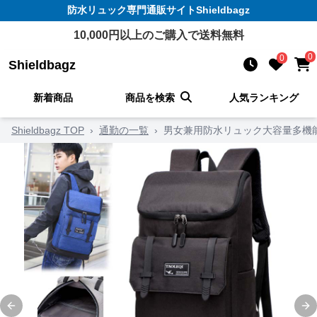
防水リュック
専門通販サイト
Shieldbagz
10,000
円以上のご購入で送料無料
0
0
Shieldbagz
新着商品
商品を検索
人気ランキング
Shieldbagz TOP
›
通勤の一覧
›
男女兼用防水リュック大容量多機
Previous slide
Ne