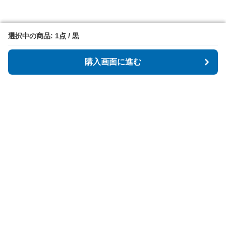
選択中の商品: 1点 / 黒
選択中の商品: 1点 / 黒
購入画面に進む
購入画面に進む
Shieldbagz
について
会社概要