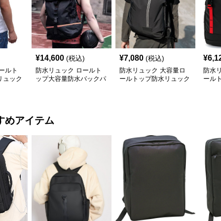
¥
14,600
¥
7,080
¥
6,1
(税込)
(税込)
ールト
防水リュック ロールト
防水リュック 大容量ロ
防水
リュック
ップ大容量防水バックパ
ールトップ防水リュック
ール
ック
アウトドア仕様
ュッ
すめアイテム