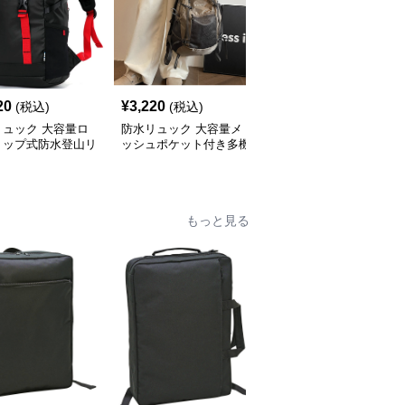
20
¥
3,220
¥
8,180
(税込)
(税込)
(税込)
リュック 大容量ロ
防水リュック 大容量メ
防水リュック 大容量ロ
トップ式防水登山リ
ッシュポケット付き多機
ールトップ防水バックパ
ク
能防水リュック
ック
もっと見る