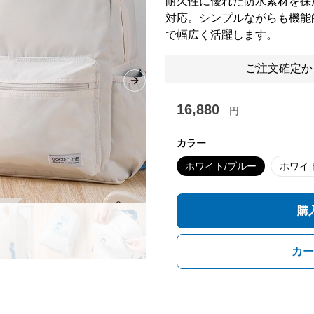
耐久性に優れた防水素材を採
対応。シンプルながらも機能
で幅広く活躍します。
ご注文確定か
Next slide
16,880
円
カラー
ホワイト/ブルー
ホワイ
購
カー