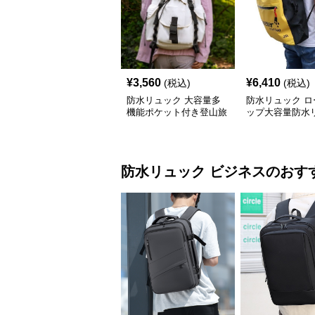
¥
3,560
¥
6,410
(税込)
(税込)
防水リュック 大容量多
防水リュック ロ
機能ポケット付き登山旅
ップ大容量防水
行用防水リュック アウ
サック
トドア
防水リュック
ビジネス
のおす