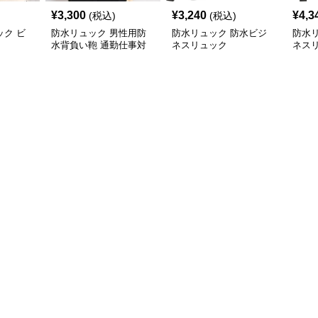
¥
3,300
¥
3,240
¥
4,3
(税込)
(税込)
ク ビ
防水リュック 男性用防
防水リュック 防水ビジ
防水
水背負い鞄 通勤仕事対
ネスリュック
ネス
応多機能型
収納