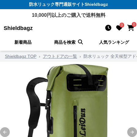
防水リュック
専門通販サイト
Shieldbagz
10,000
円以上のご購入で送料無料
0
0
Shieldbagz
新着商品
商品を検索
人気ランキング
Shieldbagz TOP
›
アウトドアの一覧
›
防水リュック 全天候型ア
Previous slide
Ne