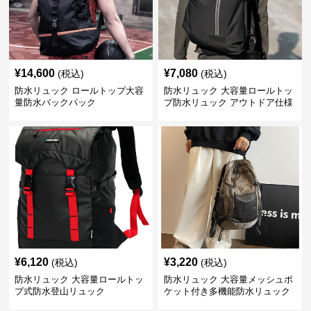
¥
14,600
¥
7,080
(税込)
(税込)
防水リュック ロールトップ大容
防水リュック 大容量ロールトッ
量防水バックパック
プ防水リュック アウトドア仕様
¥
6,120
¥
3,220
(税込)
(税込)
防水リュック 大容量ロールトッ
防水リュック 大容量メッシュポ
プ式防水登山リュック
ケット付き多機能防水リュック