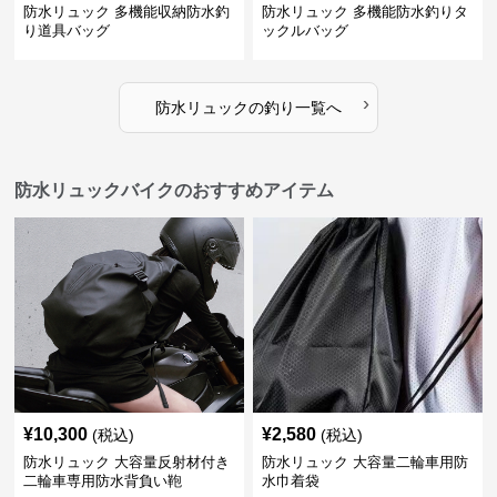
防水リュック 多機能収納防水釣
防水リュック 多機能防水釣りタ
り道具バッグ
ックルバッグ
›
防水リュック
の
釣り
一覧へ
防水リュックバイクのおすすめアイテム
¥
10,300
¥
2,580
(税込)
(税込)
防水リュック 大容量反射材付き
防水リュック 大容量二輪車用防
二輪車専用防水背負い鞄
水巾着袋