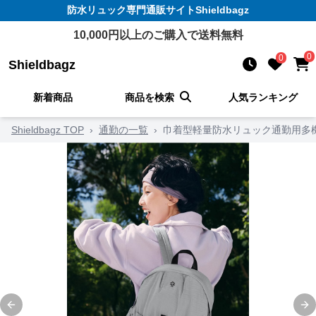
防水リュック
専門通販サイト
Shieldbagz
10,000
円以上のご購入で送料無料
0
0
Shieldbagz
新着商品
商品を検索
人気ランキング
Shieldbagz TOP
›
通勤の一覧
›
巾着型軽量防水リュック通勤用多
Previous slide
Ne