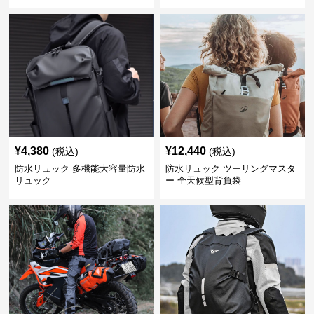
¥
4,380
¥
12,440
(税込)
(税込)
防水リュック 多機能大容量防水
防水リュック ツーリングマスタ
リュック
ー 全天候型背負袋