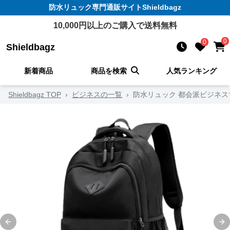
防水リュック
専門通販サイト
Shieldbagz
10,000
円以上のご購入で送料無料
0
0
Shieldbagz
新着商品
商品を検索
人気ランキング
Shieldbagz TOP
›
ビジネスの一覧
›
防水リュック 都会派ビジネ
Previous slide
Ne