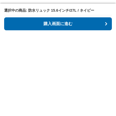
選択中の商品: 防水リュック 15.6インチ/27L / ネイビー
選択中の商品: 防水リュック 15.6インチ/27L / ネイビー
購入画面に進む
購入画面に進む
Shieldbagz
について
会社概要