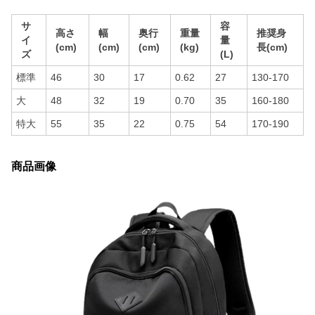
サ
容
高さ
幅
奥行
重量
推奨身
イ
量
(cm)
(cm)
(cm)
(kg)
長(cm)
ズ
(L)
標準
46
30
17
0.62
27
130-170
大
48
32
19
0.70
35
160-180
特大
55
35
22
0.75
54
170-190
商品画像