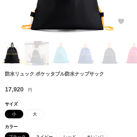
防水リュック ポケッタブル防水ナップサック
17,920
円
サイズ
小
大
カラー
ブラック
ネイビー
レッド
オレンジ