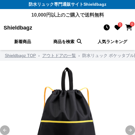
防水リュック
専門通販サイト
Shieldbagz
10,000
円以上のご購入で送料無料
0
0
Shieldbagz
新着商品
商品を検索
人気ランキング
Shieldbagz TOP
›
アウトドアの一覧
›
防水リュック ポケッタブ
Previous slide
Ne