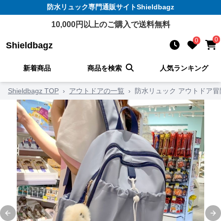
防水リュック
専門通販サイト
Shieldbagz
10,000
円以上のご購入で送料無料
0
0
Shieldbagz
新着商品
商品を検索
人気ランキング
Shieldbagz TOP
›
アウトドアの一覧
›
防水リュック アウトドア
Previous slide
Ne