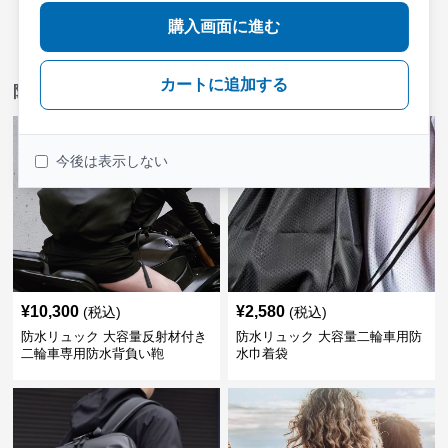
›
人気アイテム一覧へ
購入画面に進む
カートに追加する
防水リュックバイクの新着アイテム
今後は表示しない
¥
10,300
¥
2,580
(税込)
(税込)
防水リュック 大容量反射材付き
防水リュック 大容量二輪車用防
二輪車専用防水背負い鞄
水巾着袋