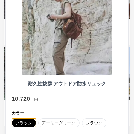
¥
4,380
¥
12,440
(税込)
(税込)
防水リュック 多機能大容量防水
防水リュック ツーリングマスタ
リュック
ー 全天候型背負袋
耐久性抜群 アウトドア防水リュック
10,720
円
¥
32,980
¥
6,100
(税込)
(税込)
カラー
防水リュック ツーリング完全防
防水リュック ツーリング防水バ
水サイドバッグ
ックパック
ブラック
アーミーグリーン
ブラウン