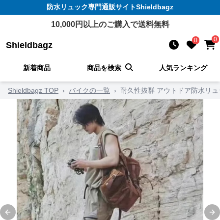
防水リュック
専門通販サイト
Shieldbagz
10,000
円以上のご購入で送料無料
0
0
Shieldbagz
新着商品
商品を検索
人気ランキング
Shieldbagz TOP
›
バイクの一覧
›
耐久性抜群 アウトドア防水リュ
Previous slide
Ne