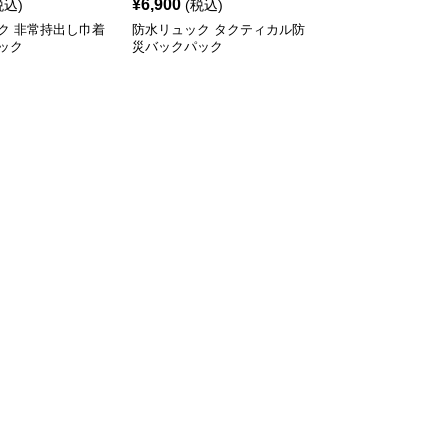
¥
6,900
税込)
(税込)
ク 非常持出し巾着
防水リュック タクティカル防
ック
災バックパック