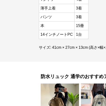
薄手上着
3着
パンツ
3着
本
15冊
14インチノートPC
1台
サイズ: 41cm × 27cm × 13cm (高さ×幅
防水リュック
通学
のおすすめ