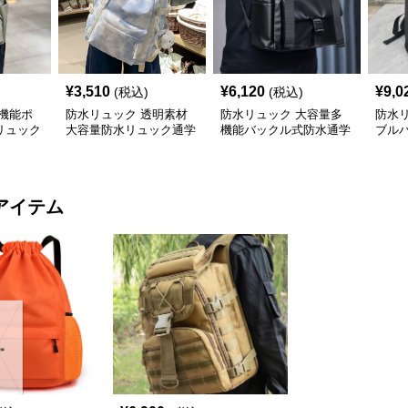
¥
3,510
¥
6,120
¥
9,0
(税込)
(税込)
機能ポ
防水リュック 透明素材
防水リュック 大容量多
防水
リュック
大容量防水リュック通学
機能バックル式防水通学
ブル
量バッグ
用バックパック
リュック
ック
アイテム