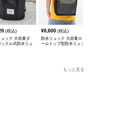
20
¥
8,600
¥
6,600
(税込)
(税込)
(税込)
リュック 大容量ダ
防水リュック 大容量ロ
メンズ通学用大容量防水
バックル式防水リュ
ールトップ型防水リュッ
リュック撥水加工斜めが
サック
ク通学用
け対応
もっと見る