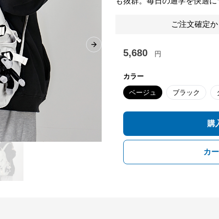
も抜群。毎日の通学を快適に
ご注文確定か
Next slide
5,680
円
カラー
ベージュ
ブラック
購
カー