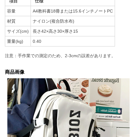
項目
仕様
容量
A4教科書18冊または15.6インチノートPC
材質
ナイロン(複合防水布)
サイズ(cm)
長さ42×高さ30×厚さ15
重量(kg)
0.40
注意：手作業での測定のため、2-3cmの誤差があります。
商品画像