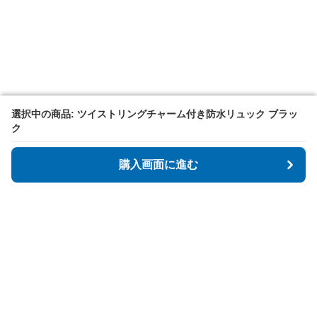
選択中の商品: ツイストリングチャーム付き防水リュック ブラッ
選択中の商品: ツイストリングチャーム付き防水リュック ブラッ
ク
ク
購入画面に進む
購入画面に進む