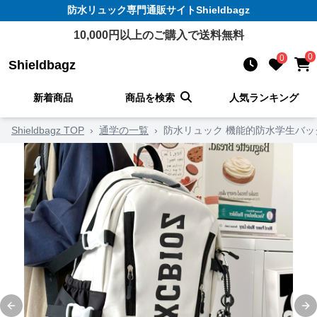
防水リュック
専門通販サイト
Shieldbagz
10,000
円以上のご購入で送料無料
0
0
Shieldbagz
新着商品
商品を検索
人気ランキング
Shieldbagz TOP
›
通学の一覧
›
防水リュック 機能的防水学生バッ
Previous slide
Ne