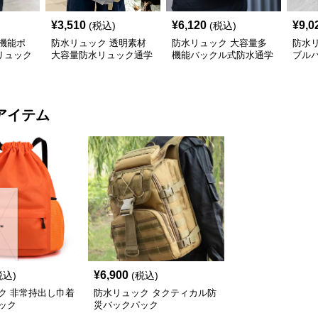
¥
3,510
¥
6,120
¥
9,0
(税込)
(税込)
機能ポ
防水リュック 透明素材
防水リュック 大容量多
防水
リュック
大容量防水リュック通学
機能バックル式防水通学
ブル
量バッグ
用バックパック
リュック
ック
アイテム
¥
6,900
税込)
(税込)
ク 非常持出し巾着
防水リュック タクティカル防
ック
災バックパック