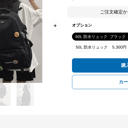
ご注文確定か
オプション
Next slide
60L 防水リュック
ブラック
50L 防水リュック
5,300
円
購
カー