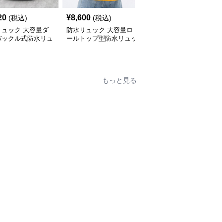
20
¥
8,600
¥
6,600
(税込)
(税込)
(税込)
リュック 大容量ダ
防水リュック 大容量ロ
メンズ通学用大容量防水
バックル式防水リュ
ールトップ型防水リュッ
リュック撥水加工斜めが
サック
ク通学用
け対応
もっと見る