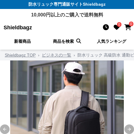
防水リュック
専門通販サイト
Shieldbagz
10,000
円以上のご購入で送料無料
0
0
Shieldbagz
新着商品
商品を検索
人気ランキング
Shieldbagz TOP
›
ビジネスの一覧
›
防水リュック 高級防水 通勤
Previous slide
Ne