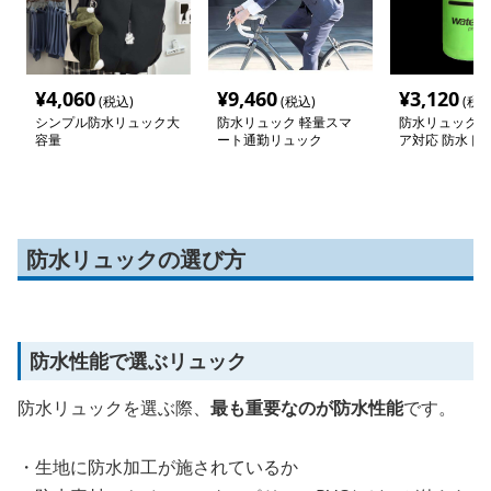
¥
4,060
¥
9,460
¥
3,120
(税込)
(税込)
(税込
シンプル防水リュック大
防水リュック 軽量スマ
防水リュック 
容量
ート通勤リュック
ア対応 防水ド
グ
防水リュックの選び方
防水性能で選ぶリュック
防水リュックを選ぶ際、
最も重要なのが防水性能
です。
・生地に防水加工が施されているか