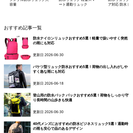
容量
ート通勤リュック
ア対応 防水ド
グ
おすすめ記事一覧
防水ナイロンリュックおすすめ5選！軽量で扱いやすく突然
の雨にも対応
更新日
2026-06-30
バケツ型リュック防水おすすめ5選！荷物の出し入れがしや
すく急な雨にも対応
更新日
2026-06-18
登山用の防水バック パックおすすめ5選！荷物をしっかり守
り長時間の山歩きも快適
更新日
2026-06-30
40代メンズにおすすめの防水ビジネスリュック5選！通勤時
の雨も安心で品のあるデザイン