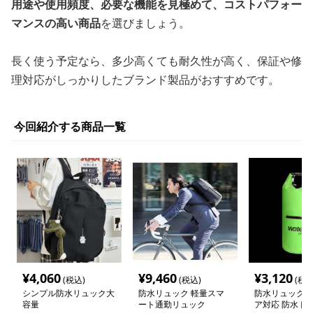
用途や使用頻度、必要な機能を見極めて、コストパフォー
マンスの高い商品
を選びましょう。
長く使う予定なら、多少高くても耐久性が高く、保証や修
理対応がしっかりしたブランド製品がおすすめです。
今回紹介する商品一覧
¥
4,060
¥
9,460
¥
3,120
(税込)
(税込)
(税込
シンプル防水リュック大
防水リュック 軽量スマ
防水リュック 
容量
ート通勤リュック
ア対応 防水ド