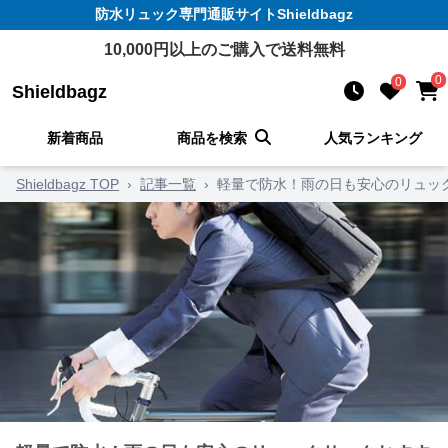
防水リュック
専門通販サイト
Shieldbagz
10,000
円以上のご購入で送料無料
0
0
Shieldbagz
新着商品
商品を検索
人気ランキング
Shieldbagz TOP
›
記事一覧
›
軽量で防水！雨の日も安心のリュッ