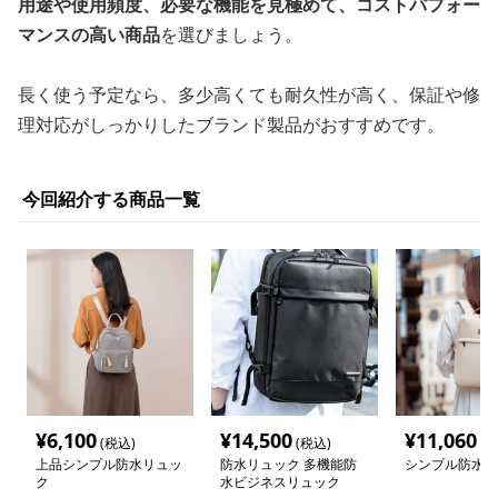
用途や使用頻度、必要な機能を見極めて、コストパフォー
マンスの高い商品
を選びましょう。
長く使う予定なら、多少高くても耐久性が高く、保証や修
理対応がしっかりしたブランド製品がおすすめです。
今回紹介する商品一覧
¥
6,100
¥
14,500
¥
11,060
(税込)
(税込)
(税
上品シンプル防水リュッ
防水リュック 多機能防
シンプル防水リ
ク
水ビジネスリュック