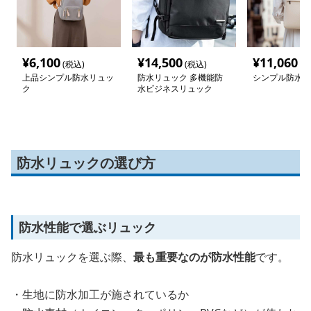
¥
6,100
¥
14,500
¥
11,060
(税込)
(税込)
(税
上品シンプル防水リュッ
防水リュック 多機能防
シンプル防水リ
ク
水ビジネスリュック
防水リュックの選び方
防水性能で選ぶリュック
防水リュックを選ぶ際、
最も重要なのが防水性能
です。
・生地に防水加工が施されているか