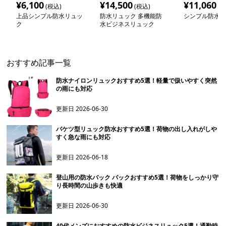
¥
6,100
¥
14,500
¥
11,060
(税込)
(税込)
(税
上品シンプル防水リュッ
防水リュック 多機能防
シンプル防水リ
ク
水ビジネスリュック
おすすめ記事一覧
防水ナイロンリュックおすすめ5選！軽量で扱いやすく突然
の雨にも対応
更新日
2026-06-30
バケツ型リュック防水おすすめ5選！荷物の出し入れがしや
すく急な雨にも対応
更新日
2026-06-18
登山用の防水バック パックおすすめ5選！荷物をしっかり守
り長時間の山歩きも快適
更新日
2026-06-30
40代メンズにおすすめの防水ビジネスリュック5選！通勤時