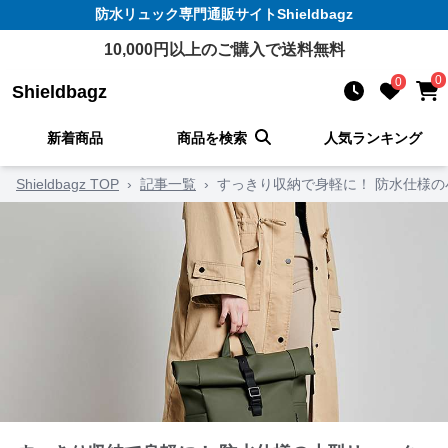
防水リュック
専門通販サイト
Shieldbagz
10,000
円以上のご購入で送料無料
0
0
Shieldbagz
新着商品
商品を検索
人気ランキング
Shieldbagz TOP
›
記事一覧
›
すっきり収納で身軽に！ 防水仕様の