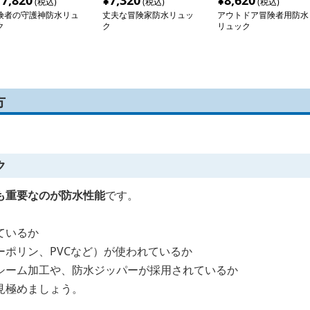
17,820
¥
7,320
¥
8,620
(税込)
(税込)
(税込)
険者の守護神防水リュ
丈夫な冒険家防水リュッ
アウトドア冒険者用防水
ク
ク
リュック
方
ク
も重要なのが防水性能
です。
ているか
ーポリン、PVCなど）が使われているか
シーム加工や、防水ジッパーが採用されているか
見極めましょう。