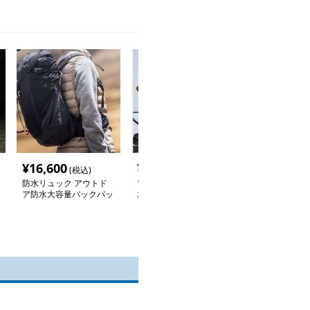
¥
16,600
¥
9,040
¥
8,620
(税込)
(税込)
(税込
防水リュック アウトド
冒険家のための多機能防
アウトドア防水
ア防水大容量バックパッ
水リュック
冒険者
ク