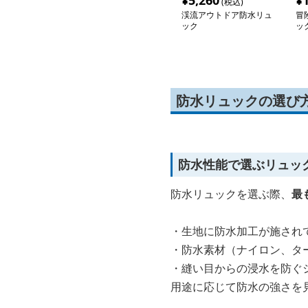
¥
5,260
¥
(税込)
渓流アウトドア防水リュ
冒
ック
ッ
防水リュックの選び
防水性能で選ぶリュッ
防水リュックを選ぶ際、
最
・生地に防水加工が施され
・防水素材（ナイロン、タ
・縫い目からの浸水を防ぐ
用途に応じて防水の強さを