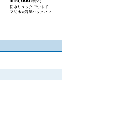
¥
16,600
¥
9,040
¥
8,620
(税込)
(税込)
(税込
防水リュック アウトド
冒険家のための多機能防
アウトドア防水
ア防水大容量バックパッ
水リュック
冒険者
ク