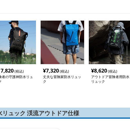
17,820
¥
7,320
¥
8,620
(税込)
(税込)
(税込)
険者の守護神防水リュ
丈夫な冒険家防水リュッ
アウトドア冒険者用防水
ク
ク
リュック
水リュック 渓流アウトドア仕様