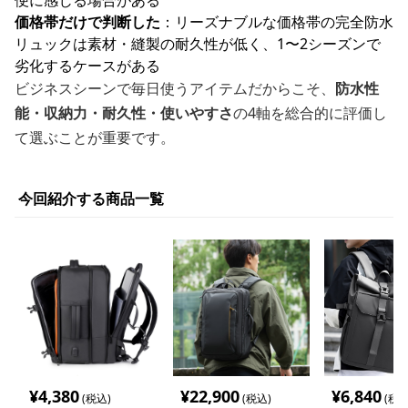
便に感じる場合がある
価格帯だけで判断した
：リーズナブルな価格帯の完全防水
リュックは素材・縫製の耐久性が低く、1〜2シーズンで
劣化するケースがある
ビジネスシーンで毎日使うアイテムだからこそ、
防水性
能・収納力・耐久性・使いやすさ
の4軸を総合的に評価し
て選ぶことが重要です。
今回紹介する商品一覧
¥
4,380
¥
22,900
¥
6,840
(税込)
(税込)
(税込