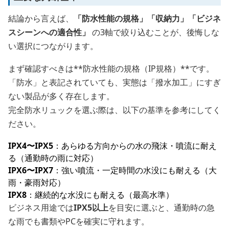
結論から言えば、
「防水性能の規格」「収納力」「ビジネ
スシーンへの適合性」
の3軸で絞り込むことが、後悔しな
い選択につながります。
まず確認すべきは**防水性能の規格（IP規格）**です。
「防水」と表記されていても、実態は「撥水加工」にすぎ
ない製品が多く存在します。
完全防水リュックを選ぶ際は、以下の基準を参考にしてく
ださい。
IPX4〜IPX5
：あらゆる方向からの水の飛沫・噴流に耐え
る（通勤時の雨に対応）
IPX6〜IPX7
：強い噴流・一定時間の水没にも耐える（大
雨・豪雨対応）
IPX8
：継続的な水没にも耐える（最高水準）
ビジネス用途では
IPX5以上
を目安に選ぶと、通勤時の急
な雨でも書類やPCを確実に守れます。