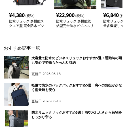
¥
4,380
¥
22,900
¥
6,840
(税込)
(税込)
(税込
防水リュック 多機能ス
防水リュック 多機能収
防水リュック 
クエア型 完全防水ビジ
納型完全防水ビジネスリ
量多機能リュッ
ネスリュック
ュック
用通勤出張対応
おすすめ記事一覧
大容量で防水のビジネスリュックおすすめ5選！通勤時の雨
も安心で荷物もたっぷり収納
更新日
2026-06-18
軽量で防水のバックパックおすすめ5選！肩への負担が少な
く雨天時も安心
更新日
2026-06-18
防水リュックサックおすすめ5選！雨や水しぶきから荷物を
しっかり守る