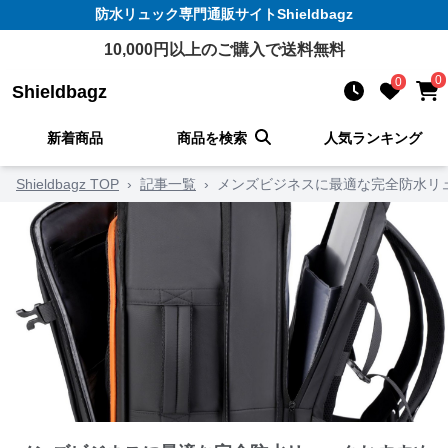
防水リュック
専門通販サイト
Shieldbagz
10,000
円以上のご購入で送料無料
0
0
Shieldbagz
新着商品
商品を検索
人気ランキング
Shieldbagz TOP
›
記事一覧
›
メンズビジネスに最適な完全防水リ