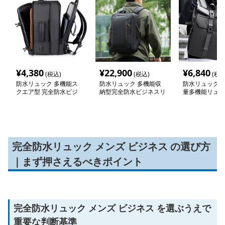
¥
4,380
¥
22,900
¥
6,840
(税込)
(税込)
(税込
防水リュック 多機能ス
防水リュック 多機能収
防水リュック 
クエア型 完全防水ビジ
納型完全防水ビジネスリ
量多機能リュッ
ネスリュック
ュック
用通勤出張対応
完全防水リュック メンズ ビジネス の選び方
｜まず押さえるべきポイント
完全防水リュック メンズ ビジネス を選ぶうえで
重要な判断基準