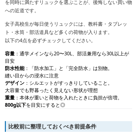
を同時に満たすリュックを選ぶことが、後悔しない買い物
への近道です。
女子高校生が毎日使うリュックには、教科書・タブレッ
ト・水筒・部活道具など多くの荷物が入ります。
以下の4点を必ずチェックしてください。
容量
：通学メインなら20〜30L、部活兼用なら30L以上が
目安
防水性能
：「防水加工」と「完全防水」は別物。
縫い目からの浸水に注意
デザイン
：シルエットがすっきりしていること。
大容量でも野暮ったく見えない形状が理想
重量
：本体が重いと荷物を入れたときに負担が倍増。
800g以下
を目安にすると◎
比較前に整理しておくべき前提条件