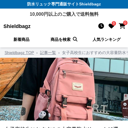
防水リュック
専門通販サイト
Shieldbagz
10,000
円以上のご購入で送料無料
0
0
Shieldbagz
新着商品
商品を検索
人気ランキング
Shieldbagz TOP
›
記事一覧
›
女子高校生におすすめの大容量防水リ