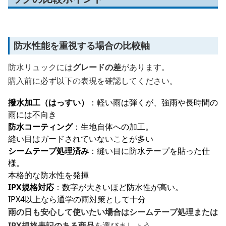
防水性能を重視する場合の比較軸
防水リュックには
グレードの差
があります。
購入前に必ず以下の表現を確認してください。
撥水加工（はっすい）
：軽い雨は弾くが、強雨や長時間の
雨には不向き
防水コーティング
：生地自体への加工。
縫い目はガードされていないことが多い
シームテープ処理済み
：縫い目に防水テープを貼った仕
様。
本格的な防水性を発揮
IPX規格対応
：数字が大きいほど防水性が高い。
IPX4以上なら通学の雨対策として十分
雨の日も安心して使いたい場合はシームテープ処理または
IPX規格表記のある商品
を選びましょう。