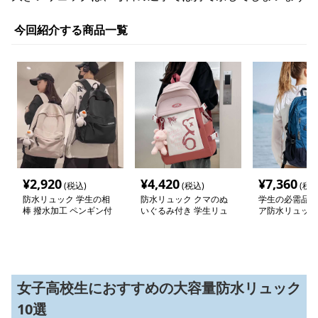
今回紹介する商品一覧
¥
2,920
¥
4,420
¥
7,360
(税込)
(税込)
(税込
防水リュック 学生の相
防水リュック クマのぬ
学生の必需品 
棒 撥水加工 ペンギン付
いぐるみ付き 学生リュ
ア防水リュック
きリュック
ック
女子高校生におすすめの大容量防水リュック
10選