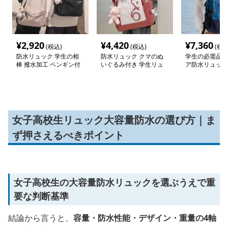
¥
2,920
¥
4,420
¥
7,360
(税込)
(税込)
(税込
防水リュック 学生の相
防水リュック クマのぬ
学生の必需品 
棒 撥水加工 ペンギン付
いぐるみ付き 学生リュ
ア防水リュック
きリュック
ック
女子高校生リュック大容量防水の選び方｜ま
ず押さえるべきポイント
女子高校生の大容量防水リュックを選ぶうえで重
要な判断基準
結論から言うと、
容量・防水性能・デザイン・重量の4軸