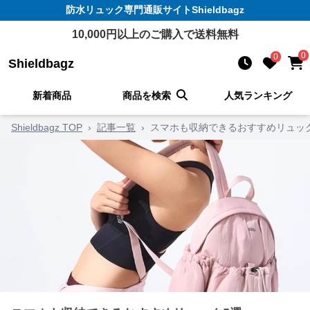
防水リュック
専門通販サイト
Shieldbagz
10,000
円以上のご購入で送料無料
0
0
Shieldbagz
新着商品
商品を検索
人気ランキング
Shieldbagz TOP
›
記事一覧
›
スマホも収納できるおすすめリュッ