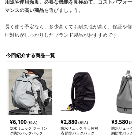
用途や使用頻度、必要な機能を見極めて、コストパフォー
マンスの高い商品
を選びましょう。
長く使う予定なら、多少高くても耐久性が高く、保証や修
理対応がしっかりしたブランド製品がおすすめです。
今回紹介する商品一覧
¥
6,100
¥
2,880
¥
3,580
(税込)
(税込)
(税込
防水リュック ツーリン
防水リュック 全天候対
防水リュック 
グ防水バッグパック
応 防水バックパック
納防水バックパ