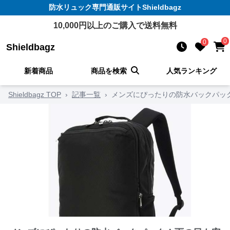
防水リュック
専門通販サイト
Shieldbagz
10,000
円以上のご購入で送料無料
0
0
Shieldbagz
新着商品
商品を検索
人気ランキング
Shieldbagz TOP
›
記事一覧
›
メンズにぴったりの防水バックパッ