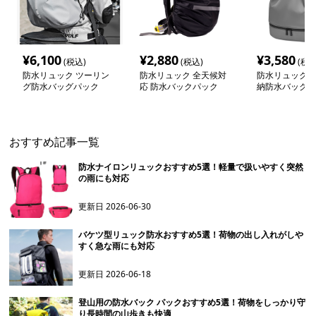
¥
6,100
¥
2,880
¥
3,580
(税込)
(税込)
(税込
防水リュック ツーリン
防水リュック 全天候対
防水リュック 
グ防水バッグパック
応 防水バックパック
納防水バックパ
おすすめ記事一覧
防水ナイロンリュックおすすめ5選！軽量で扱いやすく突然
の雨にも対応
更新日
2026-06-30
バケツ型リュック防水おすすめ5選！荷物の出し入れがしや
すく急な雨にも対応
更新日
2026-06-18
登山用の防水バック パックおすすめ5選！荷物をしっかり守
り長時間の山歩きも快適