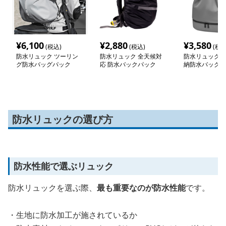
¥
6,100
¥
2,880
¥
3,580
(税込)
(税込)
(税込
防水リュック ツーリン
防水リュック 全天候対
防水リュック 
グ防水バッグパック
応 防水バックパック
納防水バックパ
防水リュックの選び方
防水性能で選ぶリュック
防水リュックを選ぶ際、
最も重要なのが防水性能
です。
・生地に防水加工が施されているか